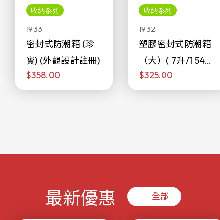
收納系列
收納系列
1933
1932
密封式防潮箱 (珍
塑膠密封式防潮箱
寶) (外觀設計註冊)
（大）( 7升/1.54加
$358.00
$325.00
侖)
最新優惠
全部