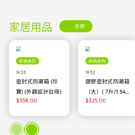
家居用品
全部
收納系列
收納系列
1933
1932
密封式防潮箱 (珍
塑膠密封式防潮箱
寶) (外觀設計註冊)
（大）( 7升/1.54加
$358.00
$325.00
侖)