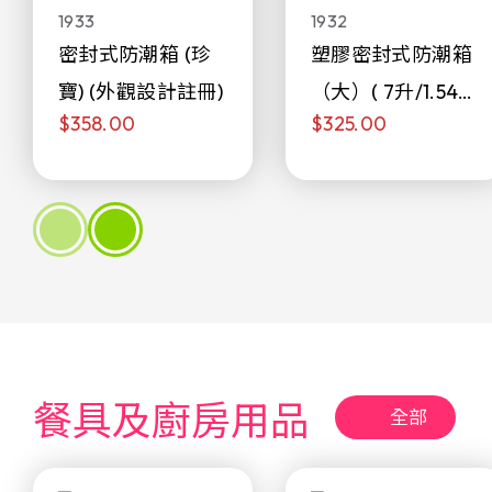
1933
1932
密封式防潮箱 (珍
塑膠密封式防潮箱
寶) (外觀設計註冊)
（大）( 7升/1.54加
$358.00
$325.00
侖)
餐具及廚房用品
全部