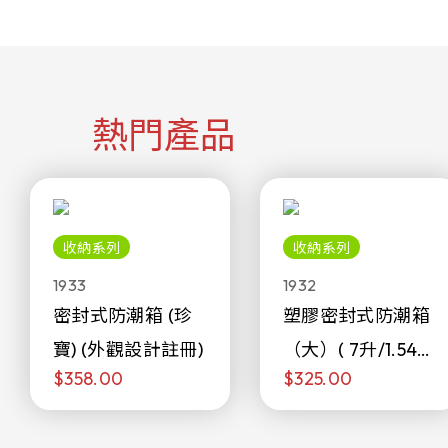
熱門產品
收納系列
收納系列
1933
1932
密封式防潮箱 (珍
塑膠密封式防潮箱
寶) (外觀設計註冊)
（大）( 7升/1.54加
$358.00
$325.00
侖)